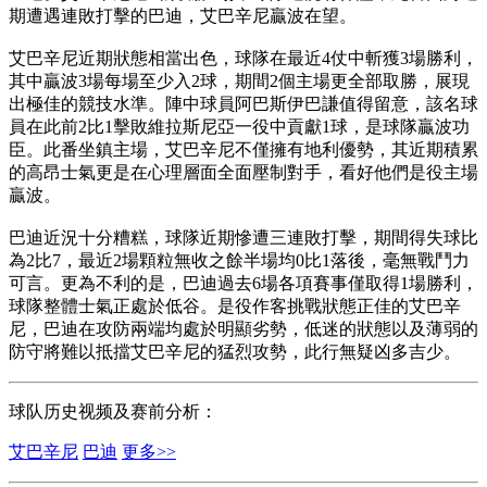
期遭遇連敗打擊的巴迪，艾巴辛尼贏波在望。
艾巴辛尼近期狀態相當出色，球隊在最近4仗中斬獲3場勝利，
其中贏波3場每場至少入2球，期間2個主場更全部取勝，展現
出極佳的競技水準。陣中球員阿巴斯伊巴謙值得留意，該名球
員在此前2比1擊敗維拉斯尼亞一役中貢獻1球，是球隊贏波功
臣。此番坐鎮主場，艾巴辛尼不僅擁有地利優勢，其近期積累
的高昂士氣更是在心理層面全面壓制對手，看好他們是役主場
贏波。
巴迪近況十分糟糕，球隊近期慘遭三連敗打擊，期間得失球比
為2比7，最近2場顆粒無收之餘半場均0比1落後，毫無戰鬥力
可言。更為不利的是，巴迪過去6場各項賽事僅取得1場勝利，
球隊整體士氣正處於低谷。是役作客挑戰狀態正佳的艾巴辛
尼，巴迪在攻防兩端均處於明顯劣勢，低迷的狀態以及薄弱的
防守將難以抵擋艾巴辛尼的猛烈攻勢，此行無疑凶多吉少。
球队历史视频及赛前分析：
艾巴辛尼
巴迪
更多>>