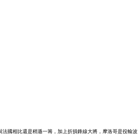
法國相比還是稍遜一籌，加上折損鋒線大將，摩洛哥是役輸波