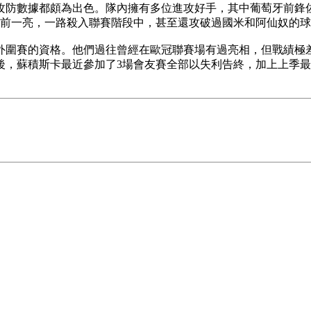
數據都頗為出色。隊內擁有多位進攻好手，其中葡萄牙前鋒佐治
眼前一亮，一路殺入聯賽階段中，甚至還攻破過國米和阿仙奴的
圍賽的資格。他們過往曾經在歐冠聯賽場有過亮相，但戰績極差
後，蘇積斯卡最近參加了3場會友賽全部以失利告終，加上上季