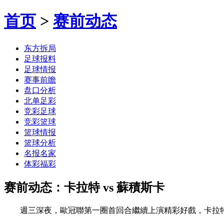
首页
>
赛前动态
东方拆局
足球报料
足球情报
赛事前瞻
盘口分析
北单足彩
竞彩足球
竞彩篮球
篮球情报
篮球分析
名报名家
体彩福彩
赛前动态：卡拉特 vs 蘇積斯卡
週三深夜，歐冠聯第一圈首回合繼續上演精彩好戲，卡拉特