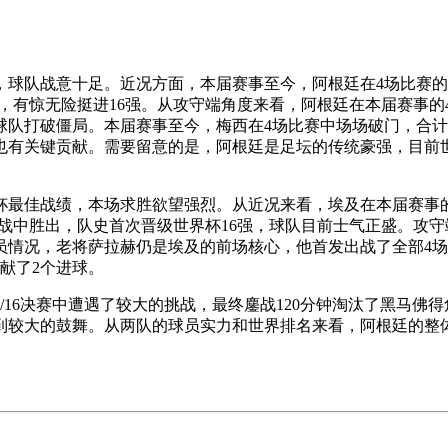
球队战意十足。近况方面，本届赛事至今，阿根廷在4场比赛的
，有惊无险挺进16强。从攻守端角度来看，阿根廷在本届赛事的
队打破僵局。本届赛事至今，梅西在4场比赛中场场破门，合计
有关键贡献。需要留意的是，阿根廷是足坛的传统豪强，目前世
最佳战绩，本场求胜欲望强烈。从近况来看，埃及在本届赛事的
大战中胜出，队史首次晋级世界杯16强，球队目前士气正盛。攻守
情况，老将萨拉赫仍是埃及的前场核心，他首发出战了全部4场
献了2个进球。
/16决赛中遭遇了较大的挑战，最终鏖战120分钟淘汰了黑马佛
到较大的鼓舞。从两队的球员实力和世界排名来看，阿根廷的整