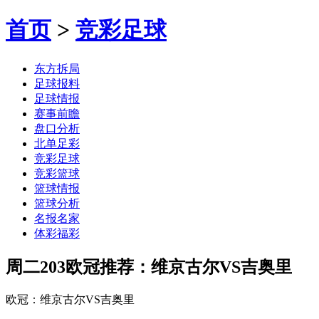
首页
>
竞彩足球
东方拆局
足球报料
足球情报
赛事前瞻
盘口分析
北单足彩
竞彩足球
竞彩篮球
篮球情报
篮球分析
名报名家
体彩福彩
周二203欧冠推荐：维京古尔VS吉奥里
欧冠：维京古尔VS吉奥里