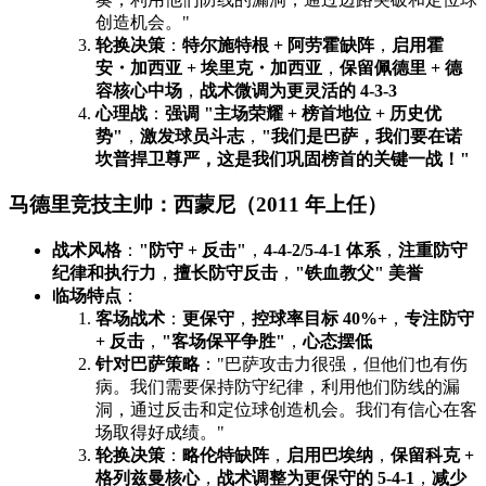
创造机会。"
轮换决策
：
特尔施特根 + 阿劳霍缺阵
，
启用霍
安・加西亚 + 埃里克・加西亚
，
保留佩德里 + 德
容核心中场
，
战术微调为更灵活的 4-3-3
心理战
：
强调 "主场荣耀 + 榜首地位 + 历史优
势"
，
激发球员斗志
，
"我们是巴萨，我们要在诺
坎普捍卫尊严，这是我们巩固榜首的关键一战！"
马德里竞技主帅：西蒙尼（2011 年上任）
战术风格
：
"防守 + 反击"
，
4-4-2/5-4-1 体系
，
注重防守
纪律和执行力
，
擅长防守反击
，
"铁血教父" 美誉
临场特点
：
客场战术
：
更保守
，
控球率目标 40%+
，
专注防守
+ 反击
，
"客场保平争胜"
，
心态摆低
针对巴萨策略
："巴萨攻击力很强，但他们也有伤
病。我们需要保持防守纪律，利用他们防线的漏
洞，通过反击和定位球创造机会。我们有信心在客
场取得好成绩。"
轮换决策
：
略伦特缺阵
，
启用巴埃纳
，
保留科克 +
格列兹曼核心
，
战术调整为更保守的 5-4-1
，
减少