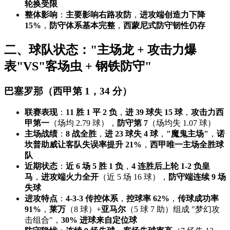
轮换受限
整体影响
：
主要影响右路攻防
，
进攻端创造力下降
15%
，
防守体系基本完整
，
西蒙尼式防守韧性仍存
二、球队状态："主场龙 + 攻击力爆
表"VS"客场虫 + 钢铁防守"
巴塞罗那（西甲第 1，34 分）
联赛表现
：
11 胜 1 平 2 负
，
进 39 球失 15 球
，
攻击力西
甲第一
（场均 2.79 球），
防守第 7
（场均失 1.07 球）
主场战绩
：
8 战全胜
，
进 23 球失 4 球
，
"魔鬼主场"
，
诺
坎普助威让客队失误率提升 21%
，
西甲唯一主场全胜球
队
近期状态
：
近 6 场 5 胜 1 负
，
4 连胜后上轮 1-2 负皇
马
，
进攻端火力全开
（近 5 场 16 球），
防守端连续 9 场
失球
进攻特点
：
4-3-3 传控体系
，
控球率 62%
，
传球成功率
91%
，
莱万
（8 球）+
亚马尔
（5 球 7 助）组成 "梦幻攻
击组合"，
30% 进球来自定位球