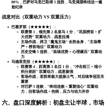
80%
，
巴萨对马竞已取得 5 连胜
，
马竞渴望终结这一尴
尬纪录
战意对比（双重动力 VS 双重压力）
巴塞罗那（★★★★★）
：
联赛第 1
，
领先第 2 名皇马 1 分
，
"巩固榜首 + 扩
大优势" 双重动力
，
战意拉满
主场作战
，
捍卫 "魔鬼主场" 全胜金身
，
"主场尊
严 + 榜首地位" 双重动力
历史交锋 5 连胜
，
"延续优势 + 心理碾压" 双重动
力
马德里竞技（★★★★★）
：
联赛第 4
，
距离第 3 名仅 1 分
，
"冲击前三 + 缩小
积分差距" 双重动力
，
战意极强
客场作战
，
若胜将极大提振士气
，
对后续争冠至关
重要
对巴萨 5 连败
，
"终结连败 + 重塑信心" 双重动
力
，
但客场作战 + 伤病
，
压力与动力并存
六、盘口深度解析：初盘主让半球，市场