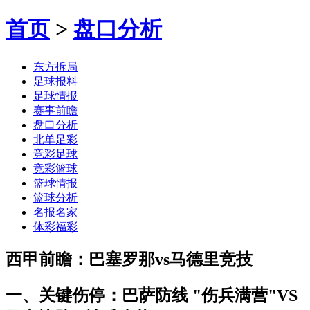
首页
>
盘口分析
东方拆局
足球报料
足球情报
赛事前瞻
盘口分析
北单足彩
竞彩足球
竞彩篮球
篮球情报
篮球分析
名报名家
体彩福彩
西甲前瞻：巴塞罗那vs马德里竞技
一、关键伤停：巴萨防线 "伤兵满营"VS