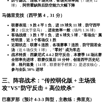
防守隐忧
：
连续 9 场失球
，
客场失球率高
（7 场失 12
球），
阿劳霍缺阵后防空能力大幅下降
马德里竞技（西甲第 4，31 分）
联赛表现
：
9 胜 4 平 1 负
，
进 19 球失 11 球
，
防守西甲
第 2
（仅次于皇马），
进攻效率一般
（场均 1.36 球）
客场战绩
：
3 胜 1 平 1 负
，
进 6 球失 5 球
，
"客场虫" 属
性明显
，
近 3 个客场仅 1 胜
近期状态
：
联赛 6 连胜
，
各项赛事 7 连胜
，
防守固若金
汤
（近 6 场仅失 1 球），
"零封" 成为常态
战术特质
：
西蒙尼式 4-4-2 防守反击
，
本赛季 14 场比赛
全部率先进球
，
联赛仅落后 18 分钟
，
创造西甲历史纪
录
，
格列兹曼
（14 球，联赛射手榜第 2）是进攻核心，
参与全队 50% 进球
三、阵容战术："传控弱化版 + 主场强
攻"VS"防守反击 + 高位绞杀"
巴塞罗那（预计 4-3-3 阵型，主教练：弗里克）