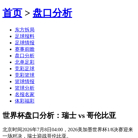
首页
>
盘口分析
东方拆局
足球报料
足球情报
赛事前瞻
盘口分析
北单足彩
竞彩足球
竞彩篮球
篮球情报
篮球分析
名报名家
体彩福彩
世界杯盘口分析：瑞士 vs 哥伦比亚
北京时间2026年7月8日04:00，2026美加墨世界杯1/8决赛迎来
一场对决，瑞士迎战哥伦比亚。