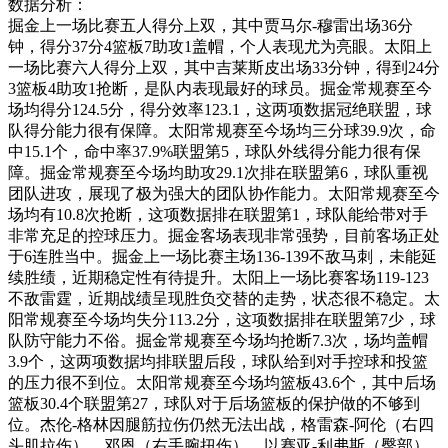
数据分析：
掘金上一场比赛五人得分上双，其中贾马尔-穆雷出场36分
钟，得分37分4篮板7助攻1盖帽，个人表现尤为亮眼。太阳上
一场比赛六人得分上双，其中吉莱斯皮出场33分钟，得到24分
3篮板4助攻1抢断，是队内表现最好的球员。掘金常规赛至今
场均得分124.5分，得分效率123.1，这两项数据冠绝联盟，球
队得分能力很有保障。太阳常规赛至今场均三分球39.9次，命
中15.1个，命中率37.9%联盟第5，球队外线得分能力很有保
障。掘金常规赛至今场均助攻29.1次排在联盟第6，球队重视
团队进攻，展现了极为强大的团队协作能力。太阳常规赛至今
场均有10.8次抢断，这项数据排在联盟第1，球队能给带对手
非常充足的控球压力。掘金客场表现非常强势，目前客场正处
于6连胜当中。掘金上一场比赛主场136-139不敌马刺，未能延
续胜绩，近期稳定性有待提升。太阳上一场比赛客场119-123
不敌雷霆，近期战绩呈现胜负交替的走势，状态很不稳定。太
阳常规赛至今场均失分113.2分，这项数据排在联盟第7少，球
队防守能力不俗。掘金常规赛至今场均抢断7.3次，场均盖帽
3.9个，这两项数据均排联盟后段，球队给到对手控球和投篮
的压力很不到位。太阳常规赛至今场均篮板43.6个，其中后场
篮板30.4个联盟第27，球队对于后场篮板的保护做的不够到
位。杰伦-格林因腿筋拉伤仍然无法出战，格雷森-阿伦（右四
头肌拉伤）、邓恩（右手腕扭伤）、以赛亚-利弗斯（臀部）