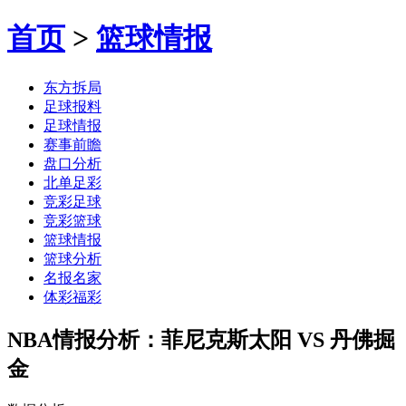
首页
>
篮球情报
东方拆局
足球报料
足球情报
赛事前瞻
盘口分析
北单足彩
竞彩足球
竞彩篮球
篮球情报
篮球分析
名报名家
体彩福彩
NBA情报分析：菲尼克斯太阳 VS 丹佛掘
金