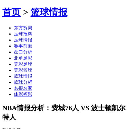
首页
>
篮球情报
东方拆局
足球报料
足球情报
赛事前瞻
盘口分析
北单足彩
竞彩足球
竞彩篮球
篮球情报
篮球分析
名报名家
体彩福彩
NBA情报分析：费城76人 VS 波士顿凯尔
特人