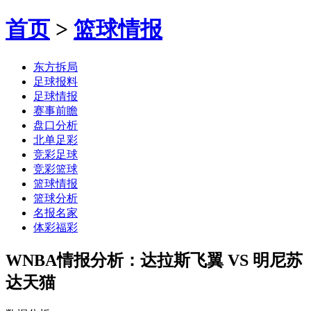
首页
>
篮球情报
东方拆局
足球报料
足球情报
赛事前瞻
盘口分析
北单足彩
竞彩足球
竞彩篮球
篮球情报
篮球分析
名报名家
体彩福彩
WNBA情报分析：达拉斯飞翼 VS 明尼苏
达天猫