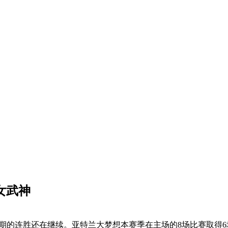
女武神
队近期的连胜还在继续。亚特兰大梦想本赛季在主场的8场比赛取