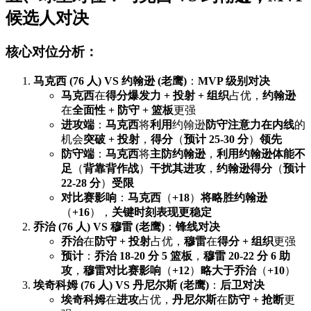
候选人对决
核心对位分析：
马克西 (76 人) VS 约翰逊 (老鹰)
：
MVP 级别对决
马克西
在
得分爆发力 + 投射 + 组织
占优，
约翰逊
在
全面性 + 防守 + 篮板
更强
进攻端
：
马克西
将
利用
约翰逊
防守注意力在内线
的
机会
突破 + 投射
，
得分
（
预计 25-30 分
）
领先
防守端
：
马克西
将
主防约翰逊
，
利用约翰逊体能不
足
（
背靠背作战
）
干扰其进攻
，
约翰逊得分
（
预计
22-28 分
）
受限
对比赛影响
：
马克西
（
+18
）
将略胜约翰逊
（
+16
），
关键时刻表现更稳定
乔治 (76 人) VS 穆雷 (老鹰)
：
锋线对决
乔治
在
防守 + 投射
占优，
穆雷
在
得分 + 组织
更强
预计
：
乔治 18-20 分 5 篮板
，
穆雷 20-22 分 6 助
攻
，
穆雷对比赛影响
（
+12
）
略大于乔治
（
+10
）
埃奇科姆 (76 人) VS 丹尼尔斯 (老鹰)
：
后卫对决
埃奇科姆
在
进攻
占优，
丹尼尔斯
在
防守 + 抢断
更