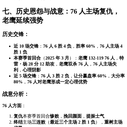
七、历史恩怨与战意：76 人主场复仇，
老鹰延续强势
历史交锋：
近 10 场交锋
：
76 人 6 胜 4 负
，
胜率 60%
，
76 人主场 4
胜 1 负
本赛季首回合
（
2025 年 3 月
）：
老鹰 132-119 76 人
，
特
雷・杨 28 分 12 助攻
，
老鹰双杀 76 人
，
76 人主场失
利
，
心理阴影
近 5 场交锋
：
76 人 3 胜 2 负
，
让分赢盘率 60%
，
大分率
80%
，
76 人对老鹰形成一定心理优势
战意分析：
76 人方面
：
复仇
本赛季首回合
惨败
，
挽回颜面
，
提振士气
终结
主场
三连败
（
最近三个主场 2 胜 1 负
），
重树主场