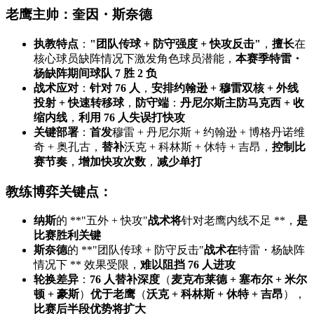
老鹰主帅：奎因・斯奈德
执教特点
：
"团队传球 + 防守强度 + 快攻反击"
，
擅长
在
核心球员缺阵情况下激发角色球员潜能，
本赛季特雷・
杨缺阵期间球队 7 胜 2 负
战术应对
：
针对 76 人
，
安排约翰逊 + 穆雷双核 + 外线
投射 + 快速转移球
，
防守端
：
丹尼尔斯主防马克西 + 收
缩内线
，
利用 76 人失误打快攻
关键部署
：
首发
穆雷 + 丹尼尔斯 + 约翰逊 + 博格丹诺维
奇 + 奥孔古，
替补
沃克 + 科林斯 + 休特 + 吉昂，
控制比
赛节奏
，
增加快攻次数
，
减少单打
教练博弈关键点：
纳斯
的 **"五外 + 快攻"
战术将
针对老鹰内线不足 **，
是
比赛胜利关键
斯奈德
的 **"团队传球 + 防守反击"
战术在
特雷・杨缺阵
情况下 ** 效果受限，
难以阻挡 76 人进攻
轮换差异
：
76 人替补深度
（
麦克布莱德 + 塞布尔 + 米尔
顿 + 豪斯
）
优于老鹰
（
沃克 + 科林斯 + 休特 + 吉昂
），
比赛后半段优势将扩大