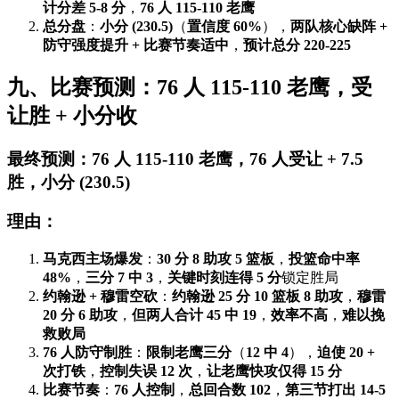
计分差 5-8 分
，
76 人 115-110 老鹰
总分盘
：
小分 (230.5)
（
置信度 60%
），
两队核心缺阵 +
防守强度提升 + 比赛节奏适中
，
预计总分 220-225
九、比赛预测：76 人 115-110 老鹰，受
让胜 + 小分收
最终预测：
76 人 115-110 老鹰
，
76 人受让 + 7.5
胜
，
小分 (230.5)
理由：
马克西主场爆发
：
30 分 8 助攻 5 篮板
，
投篮命中率
48%
，
三分 7 中 3
，
关键时刻连得 5 分
锁定胜局
约翰逊 + 穆雷空砍
：
约翰逊 25 分 10 篮板 8 助攻
，
穆雷
20 分 6 助攻
，
但两人合计 45 中 19
，
效率不高
，
难以挽
救败局
76 人防守制胜
：
限制老鹰三分
（
12 中 4
），
迫使 20 +
次打铁
，
控制失误 12 次
，
让老鹰快攻仅得 15 分
比赛节奏
：
76 人控制
，
总回合数 102
，
第三节打出 14-5