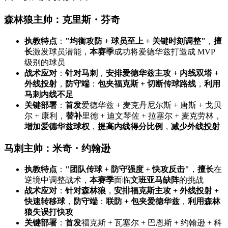
森林狼主帅：克里斯・芬奇
执教特点
：
"均衡攻防 + 球员至上 + 关键时刻调整"
，
擅
长
激发球员潜能，
本赛季
成功将爱德华兹打造成 MVP
级别的球员
战术应对
：
针对马刺
，
安排爱德华兹主攻 + 内线双塔 +
外线投射
，
防守端
：
包夹福克斯 + 切断传球路线
，
利用
马刺内线不足
关键部署
：
首发
爱德华兹 + 麦克丹尼尔斯 + 唐斯 + 戈贝
尔 + 康利，
替补
里德 + 迪文琴佐 + 拉塞尔 + 麦克劳林，
增加爱德华兹球权
，
提高内线得分比例
，
减少外线投射
马刺主帅：米奇・约翰逊
执教特点
：
"团队传球 + 防守强度 + 快攻反击"
，
擅长
在
逆境中调整战术，
本赛季
面临
文班亚马缺阵
的挑战
战术应对
：
针对森林狼
，
安排福克斯主攻 + 外线投射 +
快速转移球
，
防守端
：
联防 + 包夹爱德华兹
，
利用森林
狼失误打快攻
关键部署
：
首发
福克斯 + 瓦塞尔 + 巴恩斯 + 约翰逊 + 科