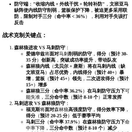
防守端
：
"收缩内线 + 外线干扰 + 轮转补防"
，
文班亚马
缺阵使内线防守削弱
，
篮板保护下降
，
被迫更多采用联
防
，
限制对手三分
（
命中率 < 36%
），
利用对手失误打
反击
战术克制关键点：
森林狼进攻 VS 马刺防守
：
爱德华兹
将
面对
马刺
削弱的防守
，
得分
（
预计 30-
35 分
）
创新高
，
突破成功率提升
，
带动队友
森林狼内线
（
戈贝尔 + 唐斯
）
将在马刺内线
（
缺
文班亚马
）
占尽优势
，
内线得分
（
预计 40+
）
暴
增
，
篮板
（
预计 45+
）
领先
，
二次进攻得分
（
预计
15+
）
增多
森林狼三分
（
命中率 36.2%
）
在马刺防守压力下
可
能失准，
三分命中数
（
预计 8-10 个
）
正常发挥
马刺进攻 VS 森林狼防守
：
福克斯
将
面对
森林狼
高强度防守
，
得分效率下降
，
得分
（
预计 20-25 分
）
低于赛季平均
马刺三分
（
命中率 37.9%
）
在森林狼防守压力下
命
中率下降，
三分命中数
（
预计 8-10 个
）
减少