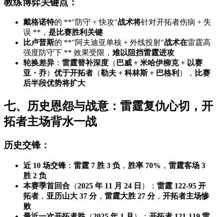
教练博弈关键点：
戴格诺特
的 **"防守 + 快攻"
战术将
针对开拓者伤病 + 失
误 **，
是比赛胜利关键
比卢普斯
的 **"阿夫迪亚单核 + 外线投射"
战术在
雷霆高
强度防守下 ** 效果受限，
难以阻挡雷霆进攻
轮换差异
：
雷霆替补深度
（
巴威 + 米哈伊柳克 + 以赛
亚・乔
）
优于开拓者
（
勒夫 + 科林斯 + 巴格利
），
比赛
后半段优势将扩大
七、历史恩怨与战意：雷霆复仇心切，开
拓者主场背水一战
历史交锋：
近 10 场交锋
：
雷霆 7 胜 3 负
，
胜率 70%
，
雷霆客场 3
胜 2 负
本赛季首回合
（
2025 年 11 月 24 日
）：
雷霆 122-95 开
拓者
，
亚历山大 37 分
，
雷霆大胜 27 分
，
开拓者主场惨
败
最近一次开拓者胜
（
2025 年 1 月
）：
开拓者 121-119 雷