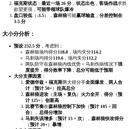
福克斯状态
：
最近一场 26 分
，
状态出色
，
客场作战
求胜
欲望更强，
可能带领球队爆冷
盘口较低
（
-3.5
），
森林狼
可能
赢球输盘
，
分差控制在
3-5 分
大小分分析：
预设 232.5 分
，考虑到：
森林狼场均得分
118.8
，场均失分
114.2
马刺场均得分
119.6
，场均失分
112.2
两队防守在森林狼内线优势 + 马刺伤病情况下
强
度提升
，
得分效率下降
，
总分可能低于预期
大分支撑因素
：
爱德华兹 + 福克斯
两大得分手
全面爆发
，
两人合
计
（
预计 50+
）
拉高总分
森林狼进攻
（
主场 + 复仇
）
火力全开
，
得分
（
预
计 125+
）
创新高
比赛节奏
在
森林狼控制下加快
（
预计 105 + 回
合
），
总得分增加
马刺失误增多
（
预计 15 + 次
），
森林狼快攻得分
（
预计 20+
）
暴增