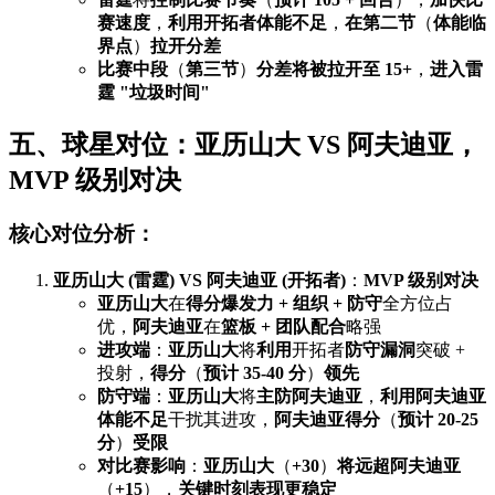
赛速度
，
利用开拓者体能不足
，
在第二节
（
体能临
界点
）
拉开分差
比赛中段
（
第三节
）
分差将被拉开至 15+
，
进入雷
霆 "垃圾时间"
五、球星对位：亚历山大 VS 阿夫迪亚，
MVP 级别对决
核心对位分析：
亚历山大 (雷霆) VS 阿夫迪亚 (开拓者)
：
MVP 级别对决
亚历山大
在
得分爆发力 + 组织 + 防守
全方位占
优，
阿夫迪亚
在
篮板 + 团队配合
略强
进攻端
：
亚历山大
将
利用
开拓者
防守漏洞
突破 +
投射，
得分
（
预计 35-40 分
）
领先
防守端
：
亚历山大
将
主防阿夫迪亚
，
利用阿夫迪亚
体能不足
干扰其进攻，
阿夫迪亚得分
（
预计 20-25
分
）
受限
对比赛影响
：
亚历山大
（
+30
）
将远超阿夫迪亚
（
+15
），
关键时刻表现更稳定