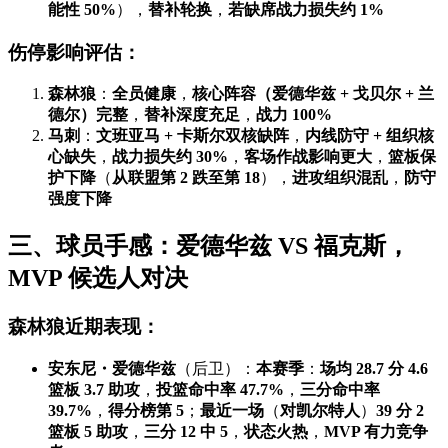
能性 50%
），
替补轮换
，
若缺席战力损失约 1%
伤停影响评估：
森林狼
：
全员健康
，
核心阵容（爱德华兹 + 戈贝尔 + 兰
德尔）完整
，
替补深度充足
，
战力 100%
马刺
：
文班亚马 + 卡斯尔双核缺阵
，
内线防守 + 组织核
心缺失
，
战力损失约 30%
，
客场作战影响更大
，
篮板保
护下降
（
从联盟第 2 跌至第 18
），
进攻组织混乱
，
防守
强度下降
三、球员手感：爱德华兹 VS 福克斯，
MVP 候选人对决
森林狼近期表现：
安东尼・爱德华兹
（后卫）：
本赛季
：
场均 28.7 分 4.6
篮板 3.7 助攻
，
投篮命中率 47.7%
，
三分命中率
39.7%
，
得分榜第 5
；
最近一场
（
对凯尔特人
）
39 分 2
篮板 5 助攻
，
三分 12 中 5
，
状态火热
，
MVP 有力竞争