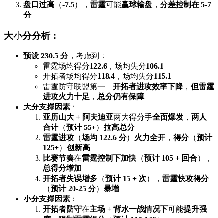
盘口过高
（
-7.5
），
雷霆
可能
赢球输盘
，
分差控制在 5-7
分
大小分分析：
预设 230.5 分
，考虑到：
雷霆场均得分
122.6
，场均失分
106.1
开拓者场均得分
118.4
，场均失分
115.1
雷霆防守联盟第一，
开拓者进攻效率下降
，
但雷霆
进攻火力十足
，
总分仍有保障
大分支撑因素
：
亚历山大 + 阿夫迪亚
两大得分手
全面爆发
，
两人
合计
（
预计 55+
）
拉高总分
雷霆进攻
（
场均 122.6 分
）
火力全开
，
得分
（
预计
125+
）
创新高
比赛节奏
在
雷霆控制下加快
（
预计 105 + 回合
），
总得分增加
开拓者失误增多
（
预计 15 + 次
），
雷霆快攻得分
（
预计 20-25 分
）
暴增
小分支撑因素
：
开拓者防守
在
主场 + 背水一战情况下
可能
提升强