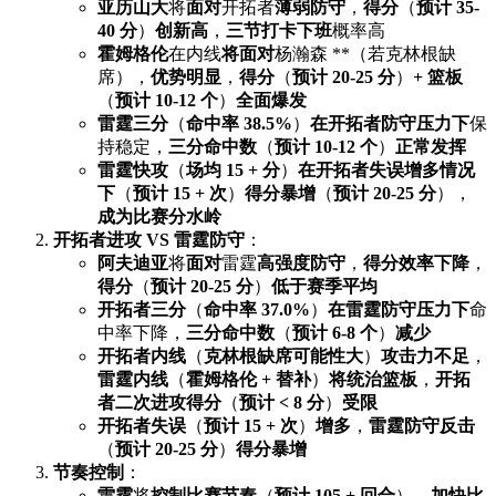
亚历山大
将
面对
开拓者
薄弱防守
，
得分
（
预计 35-
40 分
）
创新高
，
三节打卡下班
概率高
霍姆格伦
在内线
将面对
杨瀚森 **（若克林根缺
席），
优势明显
，
得分
（
预计 20-25 分
）
+ 篮板
（
预计 10-12 个
）
全面爆发
雷霆三分
（
命中率 38.5%
）
在开拓者防守压力下
保
持稳定，
三分命中数
（
预计 10-12 个
）
正常发挥
雷霆快攻
（
场均 15 + 分
）
在开拓者失误增多情况
下
（
预计 15 + 次
）
得分暴增
（
预计 20-25 分
），
成为比赛分水岭
开拓者进攻 VS 雷霆防守
：
阿夫迪亚
将
面对
雷霆
高强度防守
，
得分效率下降
，
得分
（
预计 20-25 分
）
低于赛季平均
开拓者三分
（
命中率 37.0%
）
在雷霆防守压力下
命
中率下降，
三分命中数
（
预计 6-8 个
）
减少
开拓者内线
（
克林根缺席可能性大
）
攻击力不足
，
雷霆内线
（
霍姆格伦 + 替补
）
将统治篮板
，
开拓
者二次进攻得分
（
预计 < 8 分
）
受限
开拓者失误
（
预计 15 + 次
）
增多
，
雷霆防守反击
（
预计 20-25 分
）
得分暴增
节奏控制
：
雷霆
将
控制比赛节奏
（
预计 105 + 回合
），
加快比