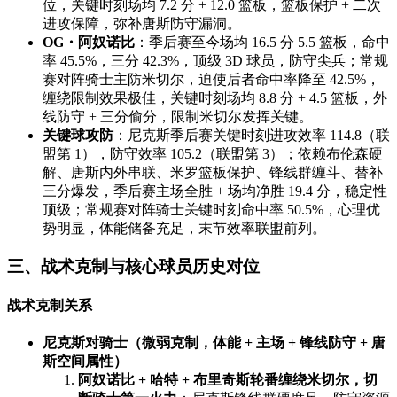
位，关键时刻场均 7.2 分 + 12.0 篮板，篮板保护 + 二次
进攻保障，弥补唐斯防守漏洞。
OG・阿奴诺比
：季后赛至今场均 16.5 分 5.5 篮板，命中
率 45.5%，三分 42.3%，顶级 3D 球员，防守尖兵；常规
赛对阵骑士主防米切尔，迫使后者命中率降至 42.5%，
缠绕限制效果极佳，关键时刻场均 8.8 分 + 4.5 篮板，外
线防守 + 三分偷分，限制米切尔发挥关键。
关键球攻防
：尼克斯季后赛关键时刻进攻效率 114.8（联
盟第 1），防守效率 105.2（联盟第 3）；依赖布伦森硬
解、唐斯内外串联、米罗篮板保护、锋线群缠斗、替补
三分爆发，季后赛主场全胜 + 场均净胜 19.4 分，稳定性
顶级；常规赛对阵骑士关键时刻命中率 50.5%，心理优
势明显，体能储备充足，末节效率联盟前列。
三、战术克制与核心球员历史对位
战术克制关系
尼克斯对骑士（微弱克制，体能 + 主场 + 锋线防守 + 唐
斯空间属性）
阿奴诺比 + 哈特 + 布里奇斯轮番缠绕米切尔，切