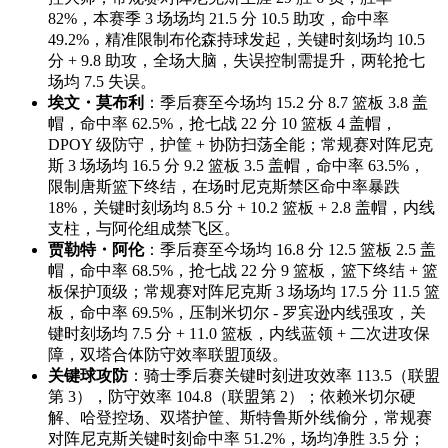
82%，本赛季 3 场场均 21.5 分 10.5 助攻，命中率
49.2%，精准限制布伦森持球发起，关键时刻场均 10.5
分 + 9.8 助攻，全场大脑，失误控制需提升，两轮抢七
场均 7.5 失误。
埃文・莫布利
：季后赛至今场均 15.2 分 8.7 篮板 3.8 盖
帽，命中率 62.5%，抢七战 22 分 10 篮板 4 盖帽，
DPOY 级防守，护筐 + 协防扫荡全能；常规赛对阵尼克
斯 3 场场均 16.5 分 9.2 篮板 3.5 盖帽，命中率 63.5%，
限制唐斯篮下终结，在场时尼克斯禁区命中率暴跌
18%，关键时刻场均 8.5 分 + 10.2 篮板 + 2.8 盖帽，内线
支柱，与阿伦组成禁飞区。
贾勒特・阿伦
：季后赛至今场均 16.8 分 12.5 篮板 2.5 盖
帽，命中率 68.5%，抢七战 22 分 9 篮板，篮下终结 + 篮
板保护顶级；常规赛对阵尼克斯 3 场场均 17.5 分 11.5 篮
板，命中率 69.5%，压制米切尔 - 罗宾逊内线强攻，关
键时刻场均 7.5 分 + 11.0 篮板，内线蓝领 + 二次进攻保
障，双塔合体防守效率联盟顶级。
关键球攻防
：骑士季后赛关键时刻进攻效率 113.5（联盟
第 3），防守效率 104.8（联盟第 2）；依赖米切尔硬
解、哈登控场、双塔护筐、斯特鲁斯外线偷分，常规赛
对阵尼克斯关键时刻命中率 51.2%，场均净胜 3.5 分；