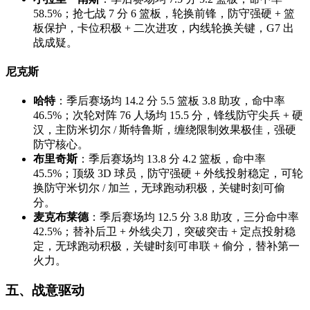
58.5%；抢七战 7 分 6 篮板，轮换前锋，防守强硬 + 篮
板保护，卡位积极 + 二次进攻，内线轮换关键，G7 出
战成疑。
尼克斯
哈特
：季后赛场均 14.2 分 5.5 篮板 3.8 助攻，命中率
46.5%；次轮对阵 76 人场均 15.5 分，锋线防守尖兵 + 硬
汉，主防米切尔 / 斯特鲁斯，缠绕限制效果极佳，强硬
防守核心。
布里奇斯
：季后赛场均 13.8 分 4.2 篮板，命中率
45.5%；顶级 3D 球员，防守强硬 + 外线投射稳定，可轮
换防守米切尔 / 加兰，无球跑动积极，关键时刻可偷
分。
麦克布莱德
：季后赛场均 12.5 分 3.8 助攻，三分命中率
42.5%；替补后卫 + 外线尖刀，突破突击 + 定点投射稳
定，无球跑动积极，关键时刻可串联 + 偷分，替补第一
火力。
五、战意驱动