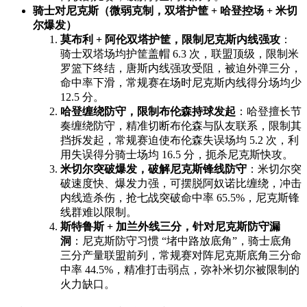
骑士对尼克斯（微弱克制，双塔护筐 + 哈登控场 + 米切
尔爆发）
莫布利 + 阿伦双塔护筐，限制尼克斯内线强攻
：
骑士双塔场均护筐盖帽 6.3 次，联盟顶级，限制米
罗篮下终结，唐斯内线强攻受阻，被迫外弹三分，
命中率下滑，常规赛在场时尼克斯内线得分场均少
12.5 分。
哈登缠绕防守，限制布伦森持球发起
：哈登擅长节
奏缠绕防守，精准切断布伦森与队友联系，限制其
挡拆发起，常规赛迫使布伦森失误场均 5.2 次，利
用失误得分骑士场均 16.5 分，扼杀尼克斯快攻。
米切尔突破爆发，破解尼克斯锋线防守
：米切尔突
破速度快、爆发力强，可摆脱阿奴诺比缠绕，冲击
内线造杀伤，抢七战突破命中率 65.5%，尼克斯锋
线群难以限制。
斯特鲁斯 + 加兰外线三分，针对尼克斯防守漏
洞
：尼克斯防守习惯 “堵中路放底角”，骑士底角
三分产量联盟前列，常规赛对阵尼克斯底角三分命
中率 44.5%，精准打击弱点，弥补米切尔被限制的
火力缺口。