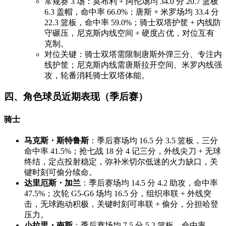
常规赛 3 场：莫布利 + 阿伦场均 34.0 分 20.7 篮板
6.3 盖帽，命中率 66.0%；唐斯 + 米罗场均 33.4 分
22.3 篮板，命中率 59.0%；骑士双塔护筐 + 内线防
守碾压，尼克斯内线空间 + 硬度占优，对位互有
克制。
对位关键：骑士双塔需限制唐斯外弹三分、专注内
线护筐；尼克斯内线需唐斯拉开空间、米罗内线强
攻，轮番消耗骑士双塔体能。
四、角色球员近期表现（季后赛）
骑士
马克斯・斯特鲁斯
：季后赛场均 16.5 分 3.5 篮板，三分
命中率 41.5%；抢七战 18 分 4 记三分，外线尖刀 + 无球
终结，定点投射稳定，弥补米切尔低迷的火力缺口，关
键时刻可偷分续命。
达里厄斯・加兰
：季后赛场均 14.5 分 4.2 助攻，命中率
47.5%；次轮 G5-G6 场均 16.5 分，组织串联 + 外线突
击，无球跑动积极，关键时刻可串联 + 偷分，分担哈登
压力。
小拉里・南斯
：季后赛场均 7.5 分 5.2 篮板，命中率