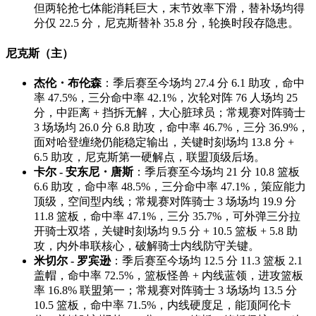
但两轮抢七体能消耗巨大，末节效率下滑，替补场均得
分仅 22.5 分，尼克斯替补 35.8 分，轮换时段存隐患。
尼克斯（主）
杰伦・布伦森
：季后赛至今场均 27.4 分 6.1 助攻，命中
率 47.5%，三分命中率 42.1%，次轮对阵 76 人场均 25
分，中距离 + 挡拆无解，大心脏球员；常规赛对阵骑士
3 场场均 26.0 分 6.8 助攻，命中率 46.7%，三分 36.9%，
面对哈登缠绕仍能稳定输出，关键时刻场均 13.8 分 +
6.5 助攻，尼克斯第一硬解点，联盟顶级后场。
卡尔 - 安东尼・唐斯
：季后赛至今场均 21 分 10.8 篮板
6.6 助攻，命中率 48.5%，三分命中率 47.1%，策应能力
顶级，空间型内线；常规赛对阵骑士 3 场场均 19.9 分
11.8 篮板，命中率 47.1%，三分 35.7%，可外弹三分拉
开骑士双塔，关键时刻场均 9.5 分 + 10.5 篮板 + 5.8 助
攻，内外串联核心，破解骑士内线防守关键。
米切尔 - 罗宾逊
：季后赛至今场均 12.5 分 11.3 篮板 2.1
盖帽，命中率 72.5%，篮板怪兽 + 内线蓝领，进攻篮板
率 16.8% 联盟第一；常规赛对阵骑士 3 场场均 13.5 分
10.5 篮板，命中率 71.5%，内线硬度足，能顶阿伦卡