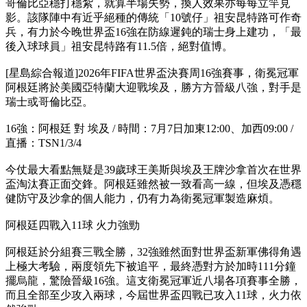
哥倫比亞穩打穩紮，就算半場失勢，換人效果亦每每立竿見
影。該隊陣中有近乎絕種的傳統「10號仔」祖安昆特路可作奇
兵，有力於今晚世界盃16強在防線遲鈍的瑞士身上建功，「最
後入球球員」祖安昆特路有11.5倍，絕對值博。
[星島綜合報道]2026年FIFA世界盃決賽周16強賽事，衛冕冠軍
阿根廷將於美國亞特蘭大迎戰埃及，勝方方晉級八強，對手是
瑞士或哥倫比亞。
16強：阿根廷 對 埃及 / 時間：7月7日加東12:00、加西09:00 /
直播：TSN1/3/4
今仗最大看點無疑是39歲球王美斯與埃及王牌沙拿首次在世界
盃淘汰賽正面交鋒。阿根廷雖然被一致看高一線，但埃及憑穩
健防守及沙拿的個人能力，仍有力為衛冕冠軍製造麻煩。
阿根廷四戰入11球 火力強勁
阿根廷於分組賽三戰全勝，32強雖然面對世界盃新軍佛得角遇
上極大考驗，兩度領先下被追平，最終憑對方於加時111分鐘
擺烏龍，驚險晉級16強。這支衛冕冠軍近八場各項賽事全勝，
而且全部至少攻入兩球，今屆世界盃四戰已攻入11球，火力依