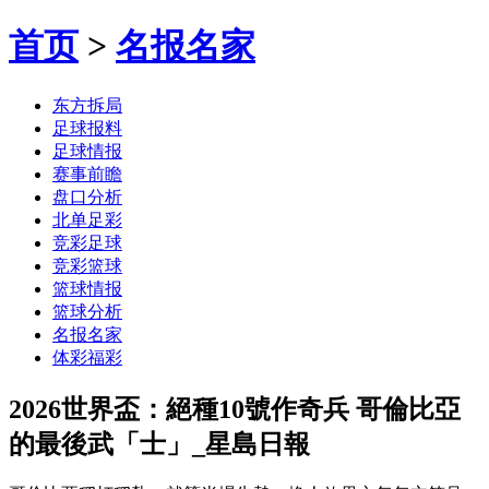
首页
>
名报名家
东方拆局
足球报料
足球情报
赛事前瞻
盘口分析
北单足彩
竞彩足球
竞彩篮球
篮球情报
篮球分析
名报名家
体彩福彩
2026世界盃：絕種10號作奇兵 哥倫比亞
的最後武「士」_星島日報