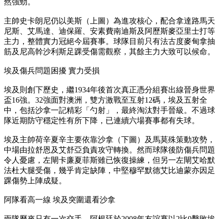
然強勁。
主帥史卡朗尼仍以美斯（上圖）為進攻核心，配合拿達路馬天
尼斯、艾馬達、迪保羅、安素費南迪斯及阿歷斯麥亞里士打等
主力，整體實力冠絕今屆賽事。球隊目前只有法古度麥甸拿抽
筋及尼高幹沙利斯足踝受傷需觀察，其餘主力大致可以候命。
埃及傷兵問題困擾 實力受損
埃及則創下歷史，繼1934年後首次真正憑分組賽出線晉身世界
盃16強。32強面對澳洲，雙方激戰至互射12碼，埃及五射全
中，包括沙拿一記精彩「勺射」，最終淘汰對手晉級。不過球
隊近期防守穩定性有所下降，已連續六場賽事都有失球。
埃及主帥荷辛夏辛主要依靠沙拿（下圖）及馬莫殊策動攻勢，
中場由拉舒恩及艾舒亞負責攻守轉換。然而球隊後防傷兵問題
令人憂慮，左閘卡廉夏菲斯雖已恢復操練，但另一左閘艾哈默
法杜大腿受傷，幾乎肯定缺陣，中堅穆罕默德艾比迪蒙亦因足
踝傷勢上陣成疑。
阿隊看高一線 埃及突圍還看沙拿
兩隊歷來只有一次交手，阿根廷於2008年友誼賽以2比0擊敗埃