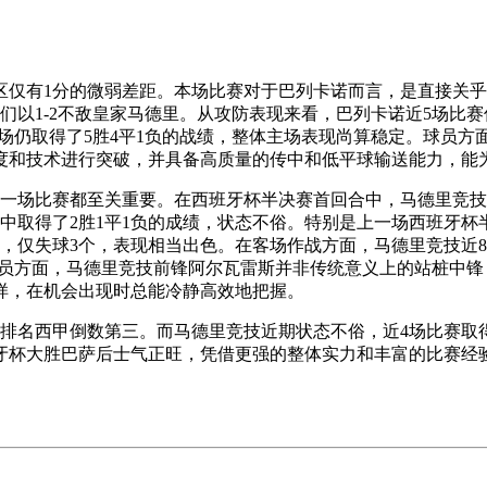
全区仅有1分的微弱差距。本场比赛对于巴列卡诺而言，是直接关
们以1-2不敌皇家马德里。从攻防表现来看，巴列卡诺近5场比赛
个主场仍取得了5胜4平1负的战绩，整体主场表现尚算稳定。球员
度和技术进行突破，并具备高质量的传中和低平球输送能力，能
，每一场比赛都至关重要。在西班牙杯半决赛首回合中，马德里竞技
中取得了2胜1平1负的成绩，状态不俗。特别是上一场西班牙杯
球，仅失球3个，表现相当出色。在客场作战方面，马德里竞技近
球员方面，马德里竞技前锋阿尔瓦雷斯并非传统意义上的站桩中
样，在机会出现时总能冷静高效地把握。
排名西甲倒数第三。而马德里竞技近期状态不俗，近4场比赛取得
班牙杯大胜巴萨后士气正旺，凭借更强的整体实力和丰富的比赛经