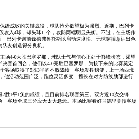
乎保级成败的关键战役，球队抢分欲望极为强烈。近期，巴列卡
仅攻入4球，却失球11个，攻防两端明显失衡。不过，在主场作
方面，巴列卡诺前锋德弗鲁托斯以启动速度快、无球穿插意识出色
为队友创造得分良机。
主场4-0大胜巴塞罗那，球队士气与信心正处于巅峰状态，渴望
半决赛首回合，他们以4-0完胜巴塞罗那，为接下来的比赛奠定
8个客场取得了5胜3平的不败战绩，客场发挥稳健，上一场西班
锋，他活动范围广泛，跑位灵活多变，擅长在对方防线肋部进行
2胜1平1负的成绩，且目前排名联赛第三。双方近10次交锋
验，客场全取三分应无太大悬念。本场比赛看好马德里竞技客场