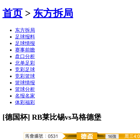
首页
>
东方拆局
东方拆局
足球报料
足球情报
赛事前瞻
盘口分析
北单足彩
竞彩足球
竞彩篮球
篮球情报
篮球分析
名报名家
体彩福彩
[德国杯] RB莱比锡vs马格德堡