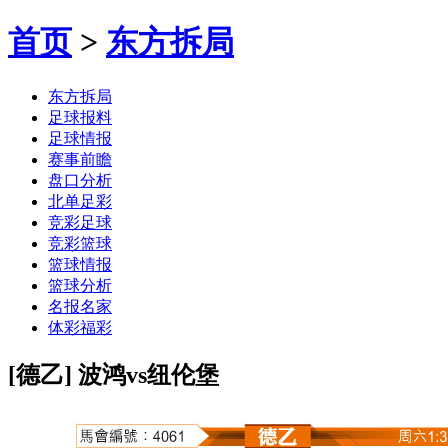
首页
>
东方拆局
东方拆局
足球报料
足球情报
赛事前瞻
盘口分析
北单足彩
竞彩足球
竞彩篮球
篮球情报
篮球分析
名报名家
体彩福彩
[德乙] 波鸿vs纽伦堡