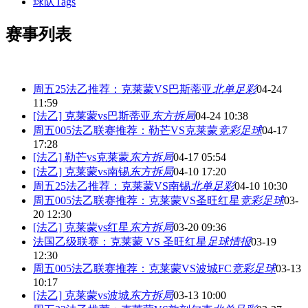
球队Tags
赛事列表
周五25法乙推荐：克莱蒙VS巴斯蒂亚
北单足彩
04-24
11:59
[法乙] 克莱蒙vs巴斯蒂亚
东方拆局
04-24 10:38
周五005法乙联赛推荐：勒芒VS克莱蒙
竞彩足球
04-17
17:28
[法乙] 勒芒vs克莱蒙
东方拆局
04-17 05:54
[法乙] 克莱蒙vs南锡
东方拆局
04-10 17:20
周五25法乙推荐：克莱蒙VS南锡
北单足彩
04-10 10:30
周五005法乙联赛推荐：克莱蒙VS圣旺红星
竞彩足球
03-
20 12:30
[法乙] 克莱蒙vs红星
东方拆局
03-20 09:36
法国乙级联赛：克莱蒙 VS 圣旺红星
足球情报
03-19
12:30
周五005法乙联赛推荐：克莱蒙VS波城FC
竞彩足球
03-13
10:17
[法乙] 克莱蒙vs波城
东方拆局
03-13 10:00