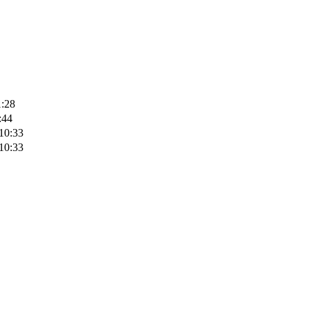
1:28
:44
10:33
10:33