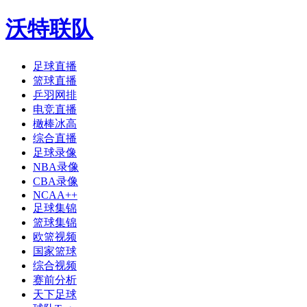
沃特联队
足球直播
篮球直播
乒羽网排
电竞直播
橄棒冰高
综合直播
足球录像
NBA录像
CBA录像
NCAA++
足球集锦
篮球集锦
欧篮视频
国家篮球
综合视频
赛前分析
天下足球