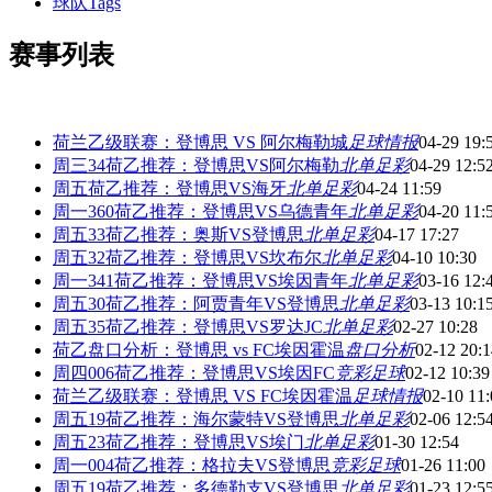
球队Tags
赛事列表
荷兰乙级联赛：登博思 VS 阿尔梅勒城
足球情报
04-29 19:
周三34荷乙推荐：登博思VS阿尔梅勒
北单足彩
04-29 12:5
周五荷乙推荐：登博思VS海牙
北单足彩
04-24 11:59
周一360荷乙推荐：登博思VS乌德青年
北单足彩
04-20 11:
周五33荷乙推荐：奥斯VS登博思
北单足彩
04-17 17:27
周五32荷乙推荐：登博思VS坎布尔
北单足彩
04-10 10:30
周一341荷乙推荐：登博思VS埃因青年
北单足彩
03-16 12:
周五30荷乙推荐：阿贾青年VS登博思
北单足彩
03-13 10:1
周五35荷乙推荐：登博思VS罗达JC
北单足彩
02-27 10:28
荷乙盘口分析：登博思 vs FC埃因霍温
盘口分析
02-12 20:1
周四006荷乙推荐：登博思VS埃因FC
竞彩足球
02-12 10:39
荷兰乙级联赛：登博思 VS FC埃因霍温
足球情报
02-10 11:
周五19荷乙推荐：海尔蒙特VS登博思
北单足彩
02-06 12:5
周五23荷乙推荐：登博思VS埃门
北单足彩
01-30 12:54
周一004荷乙推荐：格拉夫VS登博思
竞彩足球
01-26 11:00
周五19荷乙推荐：多德勒支VS登博思
北单足彩
01-23 12:5