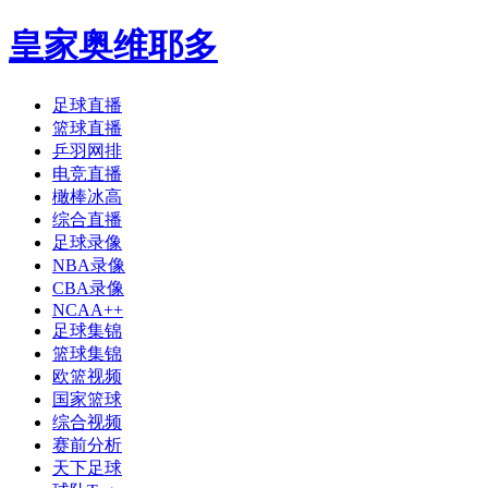
皇家奥维耶多
足球直播
篮球直播
乒羽网排
电竞直播
橄棒冰高
综合直播
足球录像
NBA录像
CBA录像
NCAA++
足球集锦
篮球集锦
欧篮视频
国家篮球
综合视频
赛前分析
天下足球