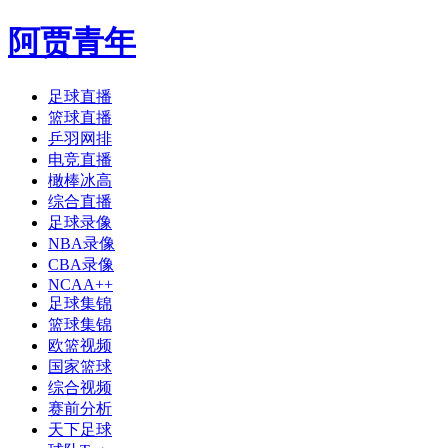
阿贾青年
足球直播
篮球直播
乒羽网排
电竞直播
橄棒冰高
综合直播
足球录像
NBA录像
CBA录像
NCAA++
足球集锦
篮球集锦
欧篮视频
国家篮球
综合视频
赛前分析
天下足球