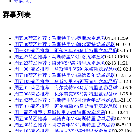
球队Tags
赛事列表
周五30荷乙推荐：马斯特里VS奥斯
北单足彩
04-24 11:59
周五30荷乙推荐：马斯特里VS海尔蒙特
北单足彩
04-10 10
周一339荷乙推荐：阿尔青年VS马斯特里
北单足彩
03-16 1
周五27荷乙推荐：马斯特里VS芬洛
北单足彩
03-13 10:15
周五23荷乙推荐：海牙VS马斯特里
北单足彩
02-13 11:21
周一004荷乙推荐：马斯特里VS阿尔梅勒
竞彩足球
02-02 1
周五18荷乙推荐：马斯特里VS乌德青年
北单足彩
01-23 12
周五109荷乙推荐：马斯特里VS阿贾青年
北单足彩
12-12 1
​周五012荷乙推荐：海尔蒙特VS马斯特里
竞彩足球
12-05 1
周二008荷乙推荐：瓦尔韦克VS马斯特里
竞彩足球
11-25 1
周五42荷乙推荐：马斯特里VS阿尔青年
北单足彩
11-21 10
周五016荷乙推荐：阿尔梅勒VS马斯特里
竞彩足球
11-07 1
周二荷乙推荐：马斯特里VS维迪斯
北单足彩
10-21 10:44
周五50荷乙推荐：乌德青年VS马斯特里
北单足彩
10-17 10
周五30荷乙推荐：阿贾青年VS马斯特里
北单足彩
08-29 11
周五103荷乙推荐：格拉夫VS马斯特里
北单足彩
08-22 10: