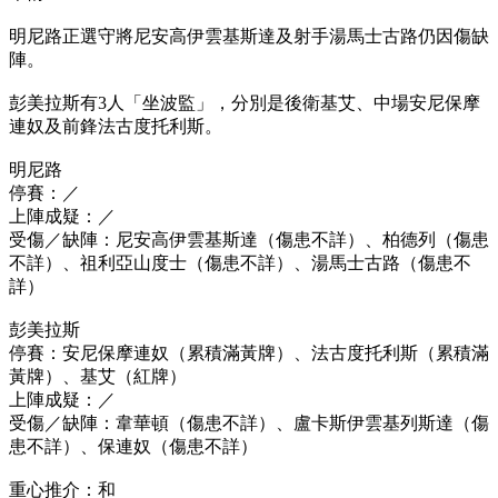
明尼路正選守將尼安高伊雲基斯達及射手湯馬士古路仍因傷缺
陣。
彭美拉斯有3人「坐波監」，分別是後衛基艾、中場安尼保摩
連奴及前鋒法古度托利斯。
明尼路
停賽：／
上陣成疑：／
受傷／缺陣：尼安高伊雲基斯達（傷患不詳）、柏德列（傷患
不詳）、祖利亞山度士（傷患不詳）、湯馬士古路（傷患不
詳）
彭美拉斯
停賽：安尼保摩連奴（累積滿黃牌）、法古度托利斯（累積滿
黃牌）、基艾（紅牌）
上陣成疑：／
受傷／缺陣：韋華頓（傷患不詳）、盧卡斯伊雲基列斯達（傷
患不詳）、保連奴（傷患不詳）
重心推介：和