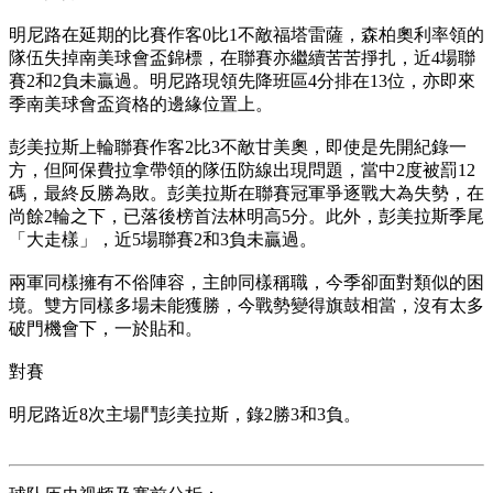
明尼路在延期的比賽作客0比1不敵福塔雷薩，森柏奧利率領的
隊伍失掉南美球會盃錦標，在聯賽亦繼續苦苦掙扎，近4場聯
賽2和2負未贏過。明尼路現領先降班區4分排在13位，亦即來
季南美球會盃資格的邊緣位置上。
彭美拉斯上輪聯賽作客2比3不敵甘美奧，即使是先開紀錄一
方，但阿保費拉拿帶領的隊伍防線出現問題，當中2度被罰12
碼，最終反勝為敗。彭美拉斯在聯賽冠軍爭逐戰大為失勢，在
尚餘2輪之下，已落後榜首法林明高5分。此外，彭美拉斯季尾
「大走樣」，近5場聯賽2和3負未贏過。
兩軍同樣擁有不俗陣容，主帥同樣稱職，今季卻面對類似的困
境。雙方同樣多場未能獲勝，今戰勢變得旗鼓相當，沒有太多
破門機會下，一於貼和。
對賽
明尼路近8次主場鬥彭美拉斯，錄2勝3和3負。